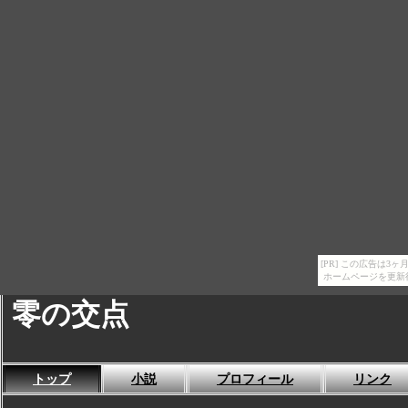
[PR] この広告は
ホームページを更新
零の交点
トップ
小説
プロフィール
リンク